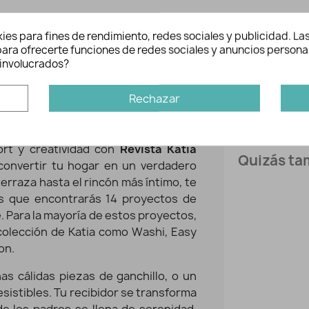
ies para fines de rendimiento, redes sociales y publicidad. Las
n para ofrecerte funciones de redes sociales y anuncios persona
involucrados?
es
Inform
Ref:
Rechazar
Marca:
rt y creatividad con
Revista Katia
Quizás tam
a convertir tu hogar en un verdadero
terraza hasta el rincón más íntimo, te
Agotado
s que encontrarás 14 proyectos de
. Para la mayoría de estos proyectos,
 colección de Katia como Washi, Easy
on.
as cálidas piezas de ganchillo, o un
resistibles. Tu recibidor se transforma
de los padres se llena de serenidad,