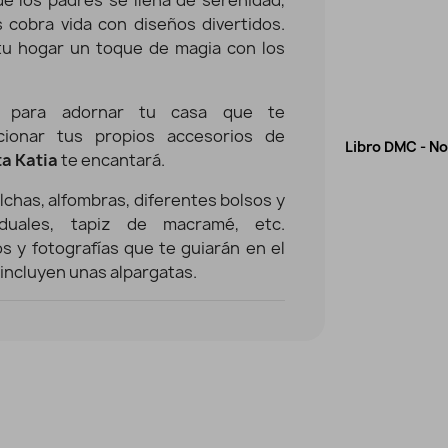
s cobra vida con diseños divertidos.
 tu hogar un toque de magia con los
es para adornar tu casa que te
cionar tus propios accesorios de
Libro DMC - Nova Vita 4 - 16 proyectos bolsos y accesorios - AGOTADO TEMPORALMENTE
Vista rápida
ta Katia
te encantará.
6,60 €
lchas, alfombras, diferentes bolsos y
viduales, tapiz de macramé, etc.
os y fotografías que te guiarán en el
incluyen unas alpargatas.