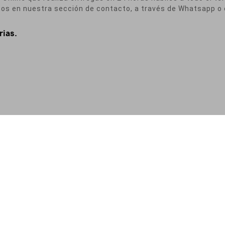
nos en nuestra sección de contacto, a través de Whatsapp o 
rias.
a de Privacidad
|
Política de Cookies
|
Condiciones de Contratación
|