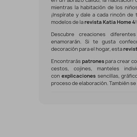
mientras la habitación de los niño
¡Inspírate y dale a cada rincón de
modelos de la
revista Katia Home 4
!
Descubre creaciones diferent
enamorarán. Si te gusta confec
Libro DMC - Nova Vita 4 - 14 proyectos de decoración para el hogar
Vista rápida
decoración para el hogar, esta
revis
5,90 €
Encontrarás
patrones
para crear co
cestos, cojines, manteles indi
con
explicaciones
sencillas, gráfic
proceso de elaboración. También se 