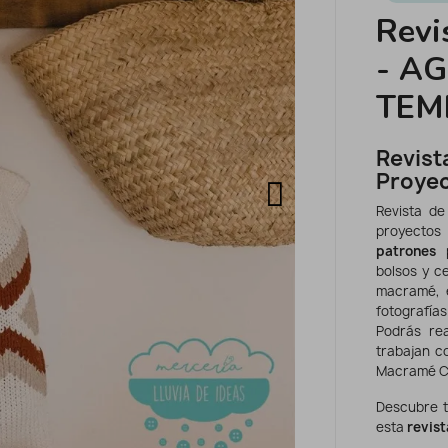
Revi
- A
TEM
Revi
Proyec
Revista d
proyectos
patrones
p
bolsos y ce
macramé, 
fotografías
Podrás rea
trabajan c
Macramé C
Descubre t
esta
revis