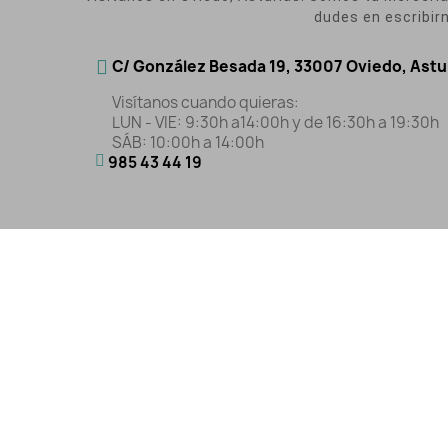
dudes en escribir
C/ González Besada 19, 33007 Oviedo, Astu
Visítanos cuando quieras:
LUN - VIE: 9:30h a14:00h y de 16:30h a 19:30h
SÁB: 10:00h a 14:00h
985 43 44 19
Aviso Legal
|
Polític