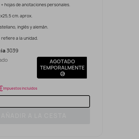
 + hojas de anotaciones personales.
x25,5 cm. aprox.
stellano, inglés y alemán.
 refiere a la unidad.
ia
3039
ado
AGOTADO
TEMPORALMENTE
😥
€
Impuestos incluidos
AÑADIR A LA CESTA