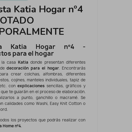
sta Katia Hogar nº4
GOTADO
PORALMENTE
sta Katia Hogar nº4 -
tos para el hogar
e la casa
Katia
donde presentan diferentes
 de
decoración para el hogar
. Encontrarás
ara crear colchas, alfombras, diferentes
stos, cojines, manteles individuales, tapiz de
etc. con
explicaciones
sencillas, gráficos y
 que te guiarán en el proceso de elaboración.
lizarlos a punto, ganchillo o macramé. Se
on calidades como Washi, Easy Knit Cotton o
ord.
odos los proyectos que podrás realizar con
ta Home nº4
.