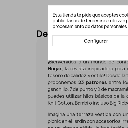
Esta tienda te pide que aceptes cook
publicitarias de terceros se utiliza
procesamiento de datos personales 
Descripción y detall
Configurar
Revista Katia Hogar 4
¡Bienvenidos a un mundo de confo
Hogar
, la revista inspiradora par
tesoro de calidez y estilo! Desde la 
proponemos
23 patrones
entre lo
ganchillo, 7 de punto y 2 de macramé
puedes utilizar hilos básicos de la
Knit Cotton, Bambi o incluso Big Ribb
Imagina una terraza vestida con un
picnic en el jardín con accesorios ir
en un abrazo cálido, la habitación 