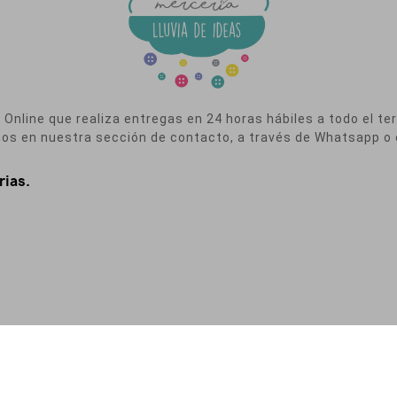
nline que realiza entregas en 24 horas hábiles a todo el terr
nos en nuestra sección de contacto, a través de Whatsapp o 
rias.
a de Privacidad
|
Política de Cookies
|
Condiciones de Contratación
|