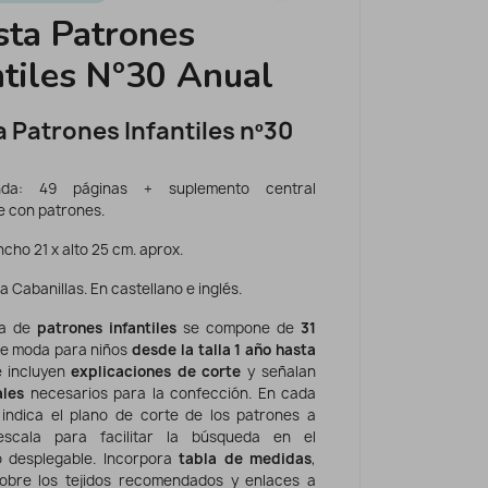
sta Patrones
ntiles Nº30 Anual
a Patrones Infantiles nº30
nda: 49 páginas + suplemento central
e con patrones.
cho 21 x alto 25 cm. aprox.
 Cabanillas. En castellano e inglés.
ta de
patrones infantiles
se compone de
31
e moda para niños
desde la talla 1 año hasta
e incluyen
explicaciones de corte
y señalan
ales
necesarios para la confección. En cada
indica el plano de corte de los patrones a
scala para facilitar la búsqueda en el
 desplegable. Incorpora
tabla de medidas
,
obre los tejidos recomendados y enlaces a