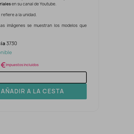
riales
en su canal de Youtube.
 refiere a la unidad.
las imágenes se muestran los modelos que
ia
3730
nible
 €
Impuestos incluidos
AÑADIR A LA CESTA