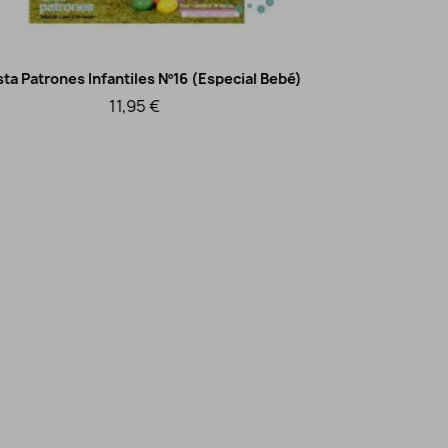
Patrones Infantiles Nº16 (Especial Bebé)
Revista Patr
Vista rápida
11,95 €