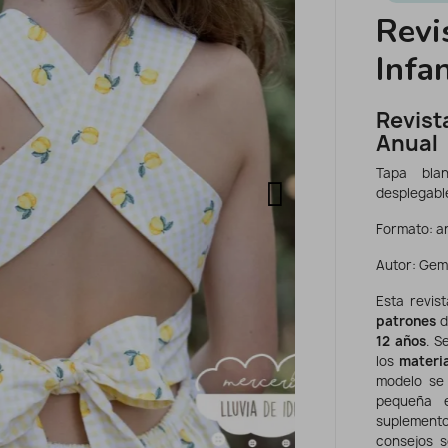
Revi
Infa
Revist
Anual
Tapa bla
desplegabl
Formato: an
Autor: Gema
Esta revis
patrones
d
12 años
. S
los
materi
modelo se 
pequeña e
suplemento
consejos s