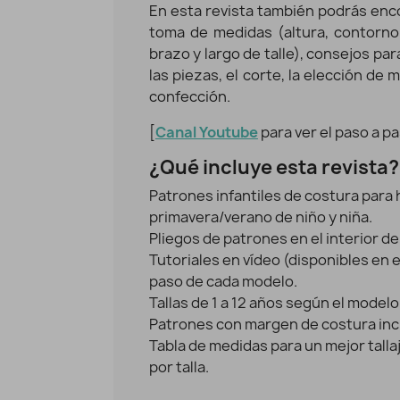
En esta revista también podrás enco
toma de medidas (altura, contorno 
brazo y largo de talle), consejos par
Revista Patrones Infantiles Nº28 Anual
Revi
las piezas, el corte, la elección de
Vista rápida
11,95 €
confección.
[
Canal Youtube
para ver el paso a pa
¿Qué incluye esta revista?
Patrones infantiles de costura para
primavera/verano de niño y niña.
Pliegos de patrones en el interior de 
Tutoriales en vídeo (disponibles en e
paso de cada modelo.
Tallas de 1 a 12 años según el modelo
Patrones con margen de costura inc
Tabla de medidas para un mejor talla
por talla.