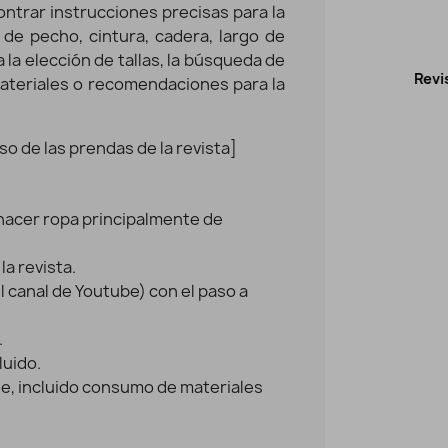
ntrar instrucciones precisas para la
de pecho, cintura, cadera, largo de
a la elección de tallas, la búsqueda de
sta Patrones infantiles Nº13 (Especial Bebé)
Revista 
 materiales o recomendaciones para la
Vista rápida
11,95 €
so de las prendas de la revista]
 hacer ropa principalmente de
la revista.
l canal de Youtube) con el paso a
.
luido.
je, incluido consumo de materiales