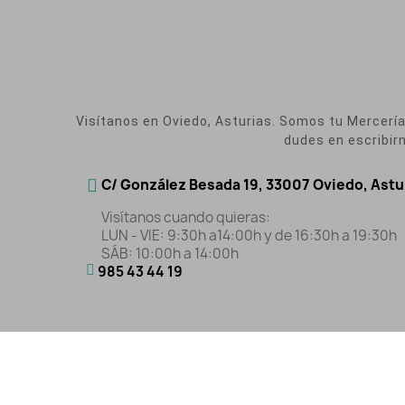
Visítanos en Oviedo, Asturias. Somos tu Mercería O
dudes en escribir
C/ González Besada 19, 33007 Oviedo, Astu
Visítanos cuando quieras:
LUN - VIE: 9:30h a14:00h y de 16:30h a 19:30h
SÁB: 10:00h a 14:00h
985 43 44 19
Aviso Legal
|
Polític