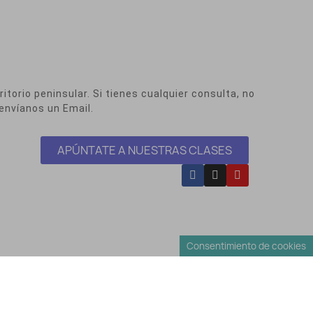
itorio peninsular. Si tienes cualquier consulta, no
envíanos un Email.
APÚNTATE A NUESTRAS CLASES
Consentimiento de cookies
Envíos y Devoluciones