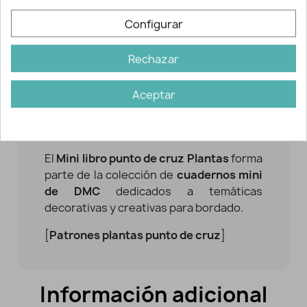
El tamaño reducido de los motivos hace
Configurar
que este minibook resulte muy práctico
tanto para principiantes como para
Rechazar
personas que disfrutan creando detalles
bordados rápidos y creativos. Además,
Aceptar
su formato compacto permite llevarlo
fácilmente a cualquier parte para tener
siempre nuevas ideas a mano.
El
Mini libro punto de cruz Plantas
forma
parte de la colección de
cuadernos mini
de DMC
dedicados a temáticas
decorativas y creativas para bordado.
[
Patrones plantas punto de cruz
]
Información adicional