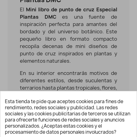
El
Mini libro de punto de cruz Especial
Plantas DMC
es una fuente de
inspiración perfecta para amantes del
bordado y del universo botánico. Este
pequeño libro en formato compacto
recopila decenas de mini diseños de
punto de cruz inspirados en plantas y
elementos naturales.
En su interior encontrarás motivos de
diferentes estilos, desde suculentas y
terrarios hasta plantas tropicales, flores,
hierbas aromáticas y macetas
Esta tienda te pide que aceptes cookies para fines de
decorativas. Gracias a su formato de
rendimiento, redes sociales y publicidad. Las redes
pequeños diseños, es ideal para
sociales y las cookies publicitarias de terceros se utilizan
personalizar prendas, accesorios
para ofrecerte funciones de redes sociales y anuncios
textiles, bolsas, neceseres, toallas o
personalizados. ¿Aceptas estas cookies y el
crear pequeños cuadros decorativos.
procesamiento de datos personales involucrados?