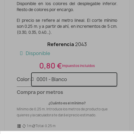
Disponible en los colores del desplegable inferior.
Resto de colores por encargo.
El precio se refiere al metro lineal. El corte mínimo
son 0.25 m. y a partir de ahí, en incrementos de 5 cm.
(0.30, 0.35, 0.40...).
Referencia
2043
Disponible
0,80 €
Impuestos incluidos
Color
Compra por metros
¿Cuánto es el mínimo?
Mínimo de 0.25 m. Introduce los metros de producto que
quieres y la calculadora te dará el precio estimado.
1
m
Total:
0.25
m
dns
sync