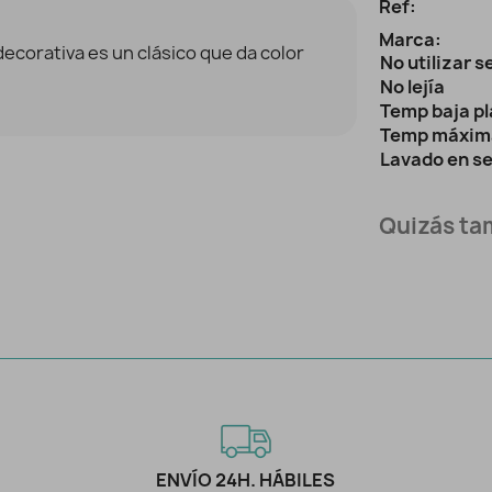
Ref:
Marca:
decorativa es un clásico que da color
No utilizar 
No lejía
Temp baja p
Temp máxim
Lavado en s
Quizás tam
ENVÍO 24H. HÁBILES