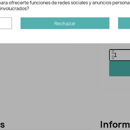
n para ofrecerte funciones de redes sociales y anuncios persona
Mínimo de 0.
involucrados?
los metros d
quieres y la c
dará el preci
Rechazar
Precio tota
es
Inform