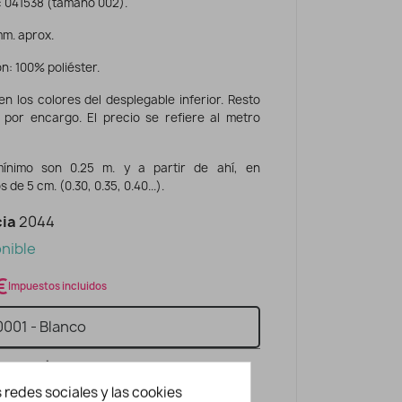
: 041538 (tamaño 002).
mm. aprox.
: 100% poliéster.
en los colores del desplegable inferior. Resto
 por encargo. El precio se refiere al metro
mínimo son 0.25 m. y a partir de ahí, en
de 5 cm. (0.30, 0.35, 0.40...).
ia
2044
nible
€
Impuestos incluidos
por metros
1
m
Total:
0.25
m
 redes sociales y las cookies
dns
sync
l mínimo?