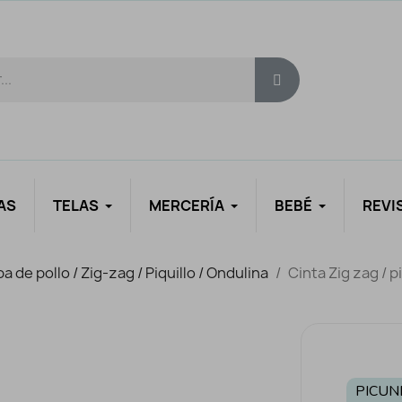
AS
TELAS
MERCERÍA
BEBÉ
REVI
pa de pollo / Zig-zag / Piquillo / Ondulina
Cinta Zig zag / p
PICUN