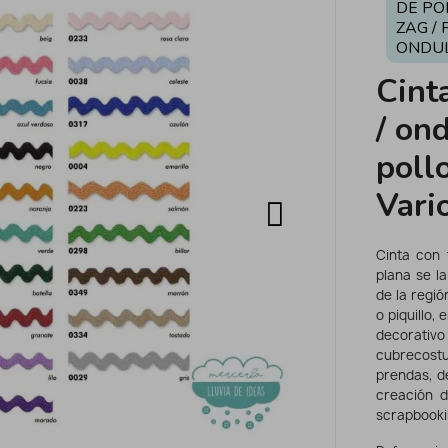
DE POL
ZAG / 
ONDU
Cint
/ ond
poll
Vari
Cinta con 
plana se l
de la regió
o piquillo
decorativo
cubrecostu
prendas, d
creación d
scrapbooki