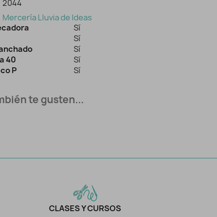
2044
Mercería Lluvia de Ideas
secadora
Sí
Sí
lanchado
Sí
a 40
Sí
eco P
Sí
bién te gusten...
CLASES Y CURSOS