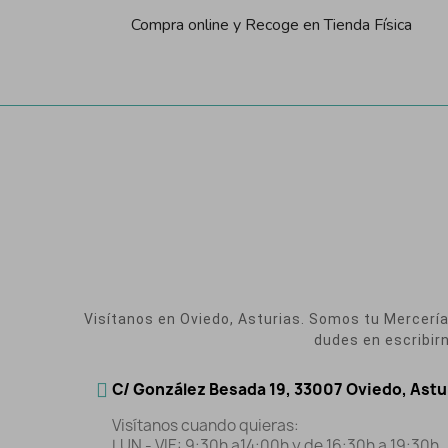
Compra online y Recoge en Tienda Física
Visítanos en Oviedo, Asturias. Somos tu Mercería O
dudes en escribir
C/ González Besada 19, 33007 Oviedo, Astu
Visítanos cuando quieras:
LUN - VIE: 9:30h a14:00h y de 16:30h a 19:30h