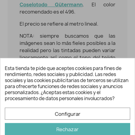
Coselotodo Gütermann
. El color
recomendado es el 496.
El precio se refiere al metro lineal.
NOTA: siempre buscamos que las
imágenes sean lo más fieles posibles a la
realidad pero las tintadas pueden variar
ligeramente así como el tono del tejido
según el dispositivo empleado.
Esta tienda te pide que aceptes cookies para fines de
rendimiento, redes sociales y publicidad. Las redes
Características del Piqué
sociales y las cookies publicitarias de terceros se utilizan
Waffle
para ofrecerte funciones de redes sociales y anuncios
personalizados. ¿Aceptas estas cookies y el
- Este piqué es 100% algodón con
procesamiento de datos personales involucrados?
Certificado Oeko-Tex® Standard 100,
muy agradable al tacto, suave y
Configurar
esponjoso. Muy transpirable.
- Se aconseja lavar en agua tibia
Rechazar
previamente a la confección para que el