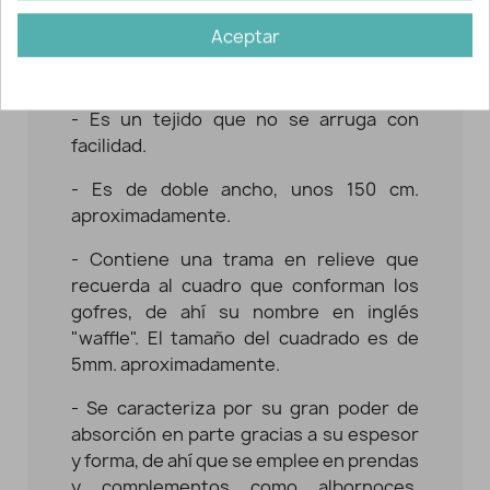
tejido encoja o mengüe
y si se trata de
Aceptar
una prenda oscura aplicar un puñado de
sal para fijar el color.
- Es un tejido que no se arruga con
facilidad.
- Es de doble ancho, unos 150 cm.
aproximadamente.
- Contiene una trama en relieve que
recuerda al cuadro que conforman los
gofres, de ahí su nombre en inglés
"waffle". El tamaño del cuadrado es de
5mm. aproximadamente.
- Se caracteriza por su gran poder de
absorción en parte gracias a su espesor
y forma, de ahí que se emplee en prendas
y complementos como albornoces,