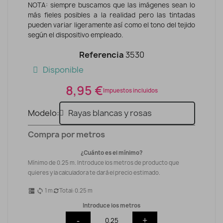
NOTA: siempre buscamos que las imágenes sean lo
más fieles posibles a la realidad pero las tintadas
pueden variar ligeramente así como el tono del tejido
según el dispositivo empleado.
Referencia
3530
Disponible
8,95 €
Impuestos incluidos
Modelo
Compra por metros
¿Cuánto es el mínimo?
Mínimo de 0.25 m. Introduce los metros de producto que
quieres y la calculadora te dará el precio estimado.
1
m
Total:
0.25
m
dns
sync
Introduce los metros
-
+