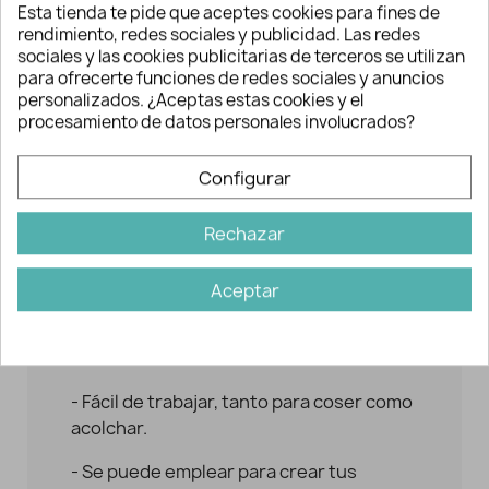
Resulta muy fácil de confeccionar y sus
Esta tienda te pide que aceptes cookies para fines de
estampados, coordinables entre sí,
rendimiento, redes sociales y publicidad. Las redes
aportan esa delicadeza y ternura a las
sociales y las cookies publicitarias de terceros se utilizan
para ofrecerte funciones de redes sociales y anuncios
prendas o complementos infantiles. Muy
personalizados. ¿Aceptas estas cookies y el
empleado para regalos de canastilla:
procesamiento de datos personales involucrados?
baberos, cambiadores, arrullos, colchas,
etc. que se suelen combinar con
Configurar
diferentes tejidos como felpas, waffle,
plastificados, etc.
Rechazar
Características piqué
canutillo
Aceptar
- Textura con un relieve que hace líneas.
- No tiene caída.
- Fácil de trabajar, tanto para coser como
acolchar.
- Se puede emplear para crear tus