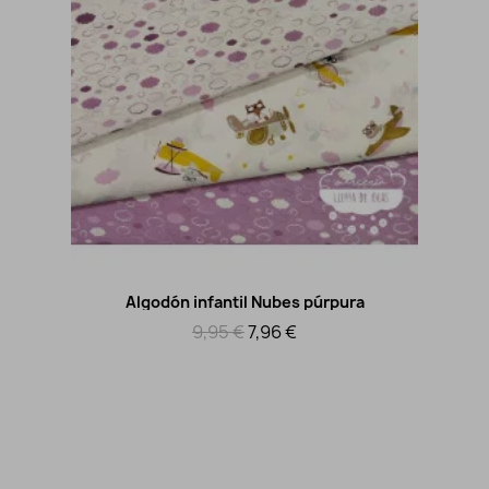
Algodón infantil Nubes púrpura
Vista rápida
9,95 €
7,96 €