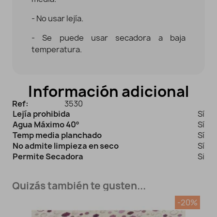
- No usar lejía.
- Se puede usar secadora a baja
temperatura.
Información adicional
Ref:
3530
Lejía prohibida
Sí
Agua Máximo 40º
Sí
Temp media planchado
Sí
No admite limpieza en seco
Sí
Permite Secadora
Si
Quizás también te gusten...
-20%