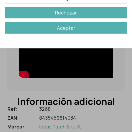
Rechazar
Aceptar
Información adicional
Ref:
3268
EAN:
8435459614034
Marca:
Ideas Patch & quilt