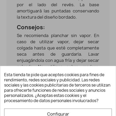
por el lado del revés. La base
amortiguará las puntadas conservando
la textura del diseño bordado.
Consejos:
Se recomienda planchar sin vapor. En
caso de utilizar vapor, dejar secar
colgada hasta que esté completamente
seca antes de guardarla. Lavar
enjuagándola con agua fría y dejar secar
colgada. No utilizar sobre madera,
superficies pintadas, ni sobre la base de
Esta tienda te pide que aceptes cookies para fines de
corte, ya que se podría deformar.
rendimiento, redes sociales y publicidad. Las redes
sociales y las cookies publicitarias de terceros se utilizan
Ideal para poder planchar en cualquier
para ofrecerte funciones de redes sociales y anuncios
sitio sin falta de utilizar la tabla.
personalizados. ¿Aceptas estas cookies y el
procesamiento de datos personales involucrados?
Configurar