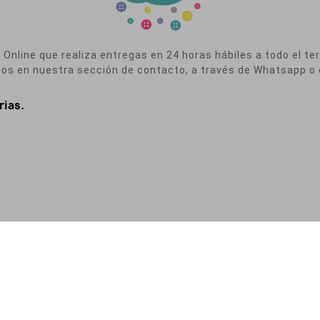
nline que realiza entregas en 24 horas hábiles a todo el terr
nos en nuestra sección de contacto, a través de Whatsapp o 
rias.
a de Privacidad
|
Política de Cookies
|
Condiciones de Contratación
|