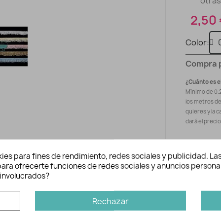
otras
2,50
Color
Compra 
¿Cuánto es e
Mínimo de 0.
los metros d
quieres y la c
dará el preci
Precio tota
ies para fines de rendimiento, redes sociales y publicidad. Las
n para ofrecerte funciones de redes sociales y anuncios persona
involucrados?
Rechazar