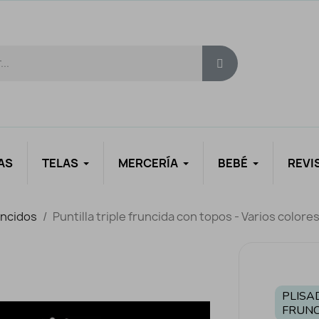
AS
TELAS
MERCERÍA
BEBÉ
REVI
uncidos
Puntilla triple fruncida con topos - Varios colore
PLISA
FRUNC