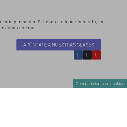
itorio peninsular. Si tienes cualquier consulta, no
envíanos un Email.
APÚNTATE A NUESTRAS CLASES
Consentimiento de cookies
Envíos y Devoluciones