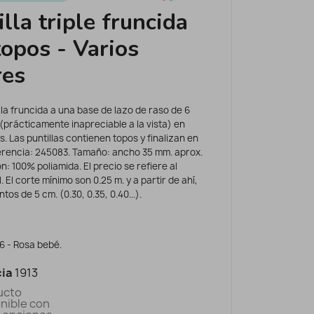
lla triple fruncida
topos - Varios
res
illa fruncida a una base de lazo de raso de 6
(prácticamente inapreciable a la vista) en
os. Las puntillas contienen topos y finalizan en
erencia: 245083. Tamaño: ancho 35 mm. aprox.
: 100% poliamida. El precio se refiere al
. El corte mínimo son 0.25 m. y a partir de ahí,
os de 5 cm. (0.30, 0.35, 0.40...).
36 - Rosa bebé.
ia
1913
ucto
nible con