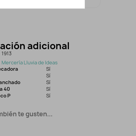
ación adicional
1913
Mercería Lluvia de Ideas
secadora
Sí
Sí
lanchado
Sí
a 40
Sí
eco P
Sí
bién te gusten...