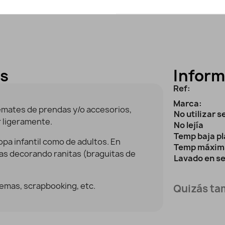
es
Inform
Ref:
Marca:
emates de prendas y/o accesorios,
No utilizar 
r ligeramente.
No lejía
Temp baja p
pa infantil como de adultos. En
Temp máxim
as decorando ranitas (braguitas de
Lavado en s
emas, scrapbooking, etc.
Quizás tam