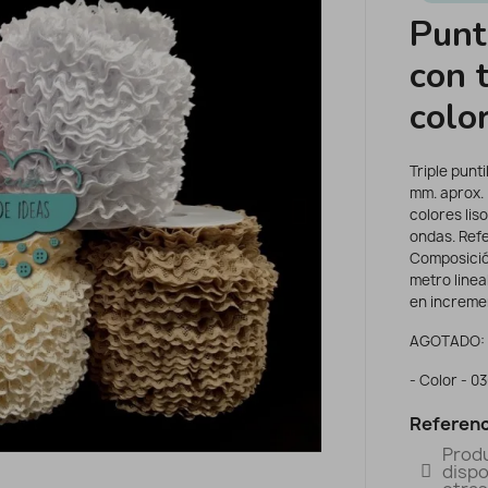
Punti
con 
colo
Triple punt
mm. aprox. 
colores lis
ondas. Ref
Composición
metro lineal
en increment
AGOTADO:
- Color - 0
Referenc
Prod
dispo