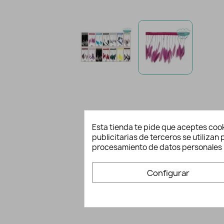
Esta tienda te pide que aceptes cook
publicitarias de terceros se utiliza
procesamiento de datos personales 
Configurar