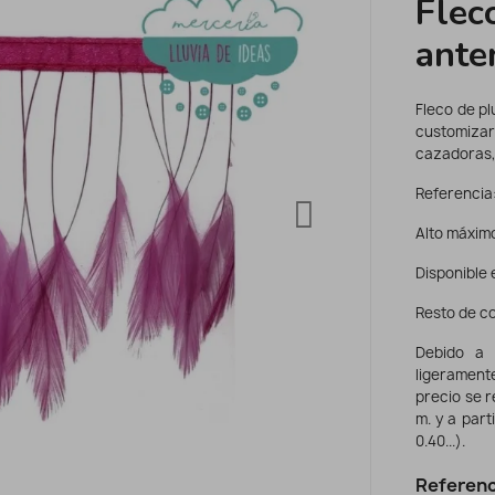
Flec
ante
Fleco de pl
customiza
cazadoras, 
Referencia
Alto máximo
Disponible 
Resto de c
Debido a 
ligerament
precio se r
m. y a part
0.40...).
Referenc