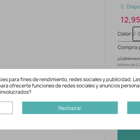
Dispo
12,95
Color
Compra 
¿Cuánto es e
Mínimo de 0.
los metros d
quieres y la c
ies para fines de rendimiento, redes sociales y publicidad. Las
dará el preci
n para ofrecerte funciones de redes sociales y anuncios persona
involucrados?
Precio tota
Rechazar