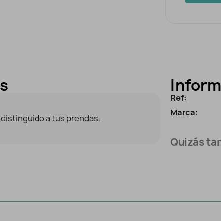
es
Inform
Ref:
Marca:
 distinguido a tus prendas.
Quizás tam