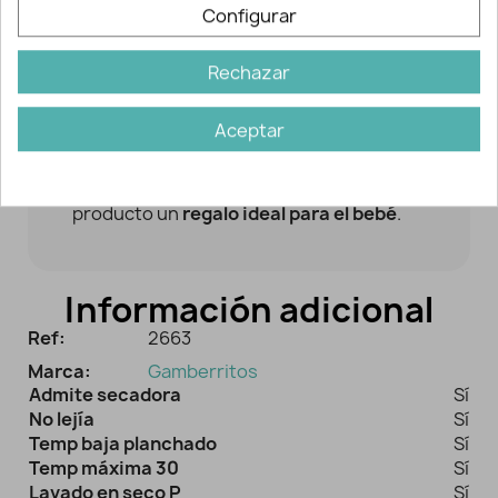
Estrellitas
Configurar
Gracias a su composición en
algodón
100%
estas prendas resultan
Rechazar
antialérgicas, suaves y transpirables
.
Aceptar
Tejido perfectamente indicado para la
delicada piel de los recién nacidos. La
presentación en caja hace de este
producto un
regalo ideal para el bebé
.
Información adicional
Ref:
2663
Marca:
Gamberritos
Admite secadora
Sí
No lejía
Sí
Temp baja planchado
Sí
Temp máxima 30
Sí
Lavado en seco P
Sí