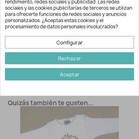
rendimiento, redes sociales y publicidad. Las redes
[body, bodies, bodi, bodys]
sociales y las cookies publicitarias de terceros se utilizan
para ofrecerte funciones de redes sociales y anuncios
personalizados. ¿Aceptas estas cookies y el
procesamiento de datos personales involucrados?
Información adicional
Ref:
3445
Configurar
Marca:
Mi Pipo
Agua Máximo 40º
Sí
Rechazar
Admite secadora
Sí
No lejía
Sí
Aceptar
Temp baja planchado
Sí
No admite limpieza en seco
Sí
Quizás también te gusten...