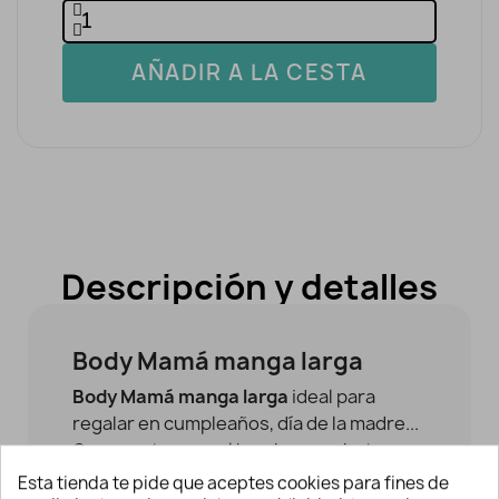
AÑADIR A LA CESTA
Descripción y detalles
Body Mamá manga larga
Body Mamá manga larga
ideal para
regalar en cumpleaños, día de la madre...
Con apertura en el hombro con botones
a presión.
Esta tienda te pide que aceptes cookies para fines de