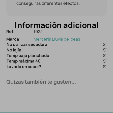
conseguirás diferentes efectos.
Información adicional
Ref:
1923
Marca:
Mercería Lluvia de Ideas
No utilizar secadora
Sí
No lejía
Sí
Temp baja planchado
Sí
Temp máxima 40
Sí
Lavado en seco P
Sí
Quizás también te gusten...