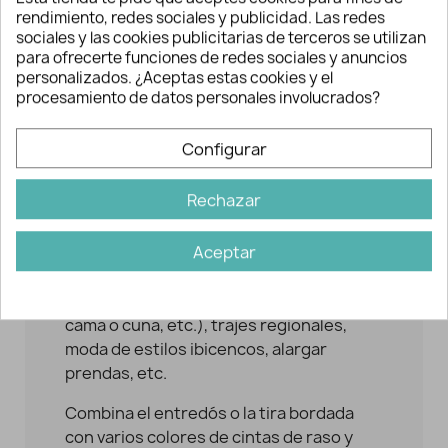
rendimiento, redes sociales y publicidad. Las redes
sociales y las cookies publicitarias de terceros se utilizan
para ofrecerte funciones de redes sociales y anuncios
personalizados. ¿Aceptas estas cookies y el
procesamiento de datos personales involucrados?
Configurar
Descripción y detalles
Rechazar
Se suelen emplear como elemento
Aceptar
decorativo en confección infantil (tanto
prendas como complementos), ropa de
hogar (decorando cortinas, juegos de
cama o cuna, etc.), trajes regionales,
moda de estilos ibicencos, alargar
prendas, etc.
Combina el entredós o la tira bordada
con varios colores de cintas de raso y