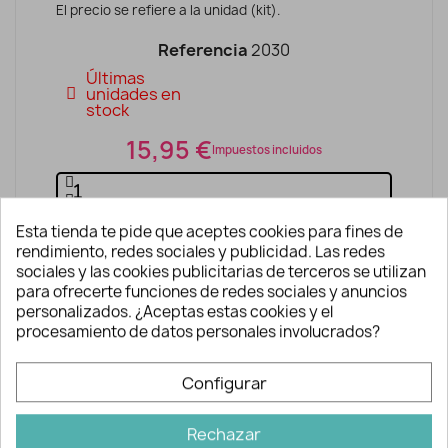
El precio se refiere a la unidad (kit).
Referencia
2030
Últimas
unidades en
stock
15,95 €
Impuestos incluidos
Esta tienda te pide que aceptes cookies para fines de
AÑADIR A LA CESTA
rendimiento, redes sociales y publicidad. Las redes
sociales y las cookies publicitarias de terceros se utilizan
para ofrecerte funciones de redes sociales y anuncios
personalizados. ¿Aceptas estas cookies y el
procesamiento de datos personales involucrados?
Configurar
Descripción y detalles
Rechazar