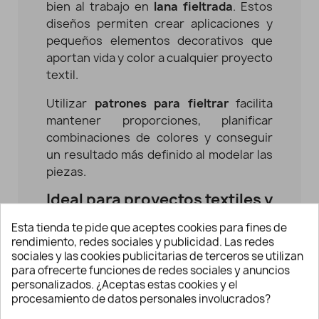
bien al trabajo en
lana fieltrada
. Estos
diseños permiten crear aplicaciones y
pequeños elementos decorativos que
aportan vida y color a cualquier proyecto
textil.
Utilizar
patrones para fieltrar
facilita
mantener proporciones, planificar
combinaciones de colores y conseguir
un resultado más definido al modelar las
piezas.
Ideal para proyectos textiles y
manualidades creativas
Esta tienda te pide que aceptes cookies para fines de
La temática de frutas abre muchas
rendimiento, redes sociales y publicidad. Las redes
posibilidades dentro de la costura
sociales y las cookies publicitarias de terceros se utilizan
para ofrecerte funciones de redes sociales y anuncios
creativa y las manualidades:
personalizados. ¿Aceptas estas cookies y el
procesamiento de datos personales involucrados?
Decorar prendas infantiles y accesorios
textiles