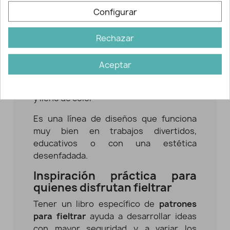
Configurar
Personalizar bolsos, estuches o
mochilas
Crear aplicaciones decorativas, parches
Rechazar
o broches
Añadir detalles originales a cojines,
Aceptar
mantas o piezas del hogar
Proyectos DIY con un estilo alegre, juvenil
y lleno de color
Es una línea de diseños que funciona
muy bien en trabajos divertidos,
educativos o con una estética
desenfadada.
Inspiración práctica para
quienes disfrutan fieltrar
Tener un libro específico de
patrones
para fieltrar
ayuda a desarrollar ideas
con mayor seguridad y a variar los