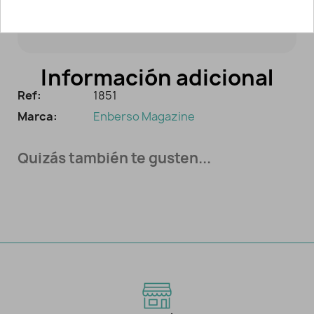
algunos de los modelos que contiene.
Información adicional
Ref:
1851
Marca:
Enberso Magazine
Quizás también te gusten...