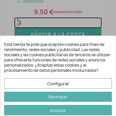
Disponible
9,50 €
Impuestos incluidos
AÑADIR A LA CESTA
Esta tienda te pide que aceptes cookies para fines de
rendimiento, redes sociales y publicidad. Las redes
sociales y las cookies publicitarias de terceros se utilizan
para ofrecerte funciones de redes sociales y anuncios
personalizados. ¿Aceptas estas cookies y el
procesamiento de datos personales involucrados?
Descripción y detalles
Configurar
Rechazar
Revista de punto para tejer -
Enberso Magazine nº9
Aceptar
NOTA: en las imágenes se muestran