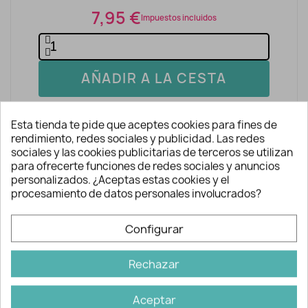
7,95 €
Impuestos incluidos
AÑADIR A LA CESTA
Esta tienda te pide que aceptes cookies para fines de
rendimiento, redes sociales y publicidad. Las redes
sociales y las cookies publicitarias de terceros se utilizan
para ofrecerte funciones de redes sociales y anuncios
personalizados. ¿Aceptas estas cookies y el
procesamiento de datos personales involucrados?
Descripción y detalles
Configurar
Revista de punto para tejer -
Rechazar
Enberso Magazine nº11
Especial bebés, modelos tipo canastilla.
Aceptar