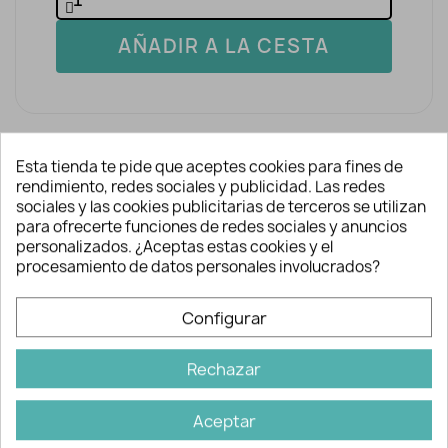
AÑADIR A LA CESTA
Esta tienda te pide que aceptes cookies para fines de
rendimiento, redes sociales y publicidad. Las redes
sociales y las cookies publicitarias de terceros se utilizan
para ofrecerte funciones de redes sociales y anuncios
Descripción y detalles
personalizados. ¿Aceptas estas cookies y el
procesamiento de datos personales involucrados?
Snaps presión de diversos colores. Se
Configurar
emplean como cierre en ropa infantil,
bandanas, cuellos polares, ropa
Rechazar
deportiva, anoraks o chaquetas,
mochilas, bolsos, etc.
Aceptar