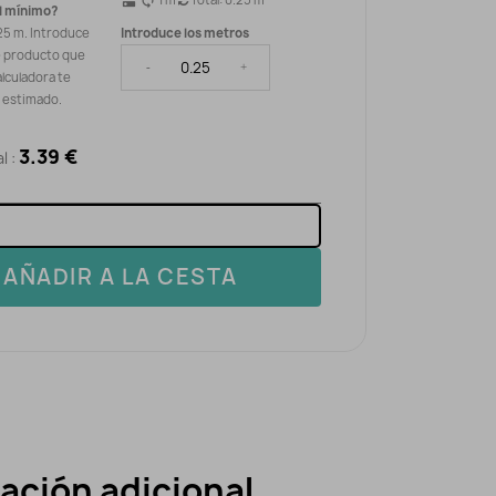
dns
sync
l mínimo?
25 m. Introduce
Introduce los metros
e producto que
-
+
alculadora te
o estimado.
3.39 €
l :
AÑADIR A LA CESTA
ación adicional