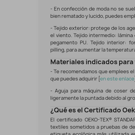
- En confección de moda no se suelen
bien rematado y lucido, puedes empl
-
Tejido exterior: protege de los agen
el viento. Tejido intermedio: lámin
pegamento PU. Tejido interior: fo
pilling, para aumentar la temperatura 
Materiales indicados para
- Te recomendamos que emplees el 
que puedes adquirir [
en este enlace
- Aguja para máquina de coser d
ligeramente la puntada debido al gro
¿Qué es el Certificado Oe
El certificado OEKO-TEX® STANDAR
textiles sometidos a pruebas de de
etiqueta ecológica más utilizada 