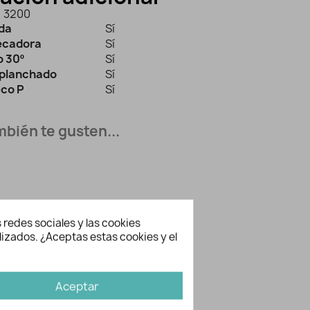
3200
ida
Sí
secadora
Sí
 30º
Sí
planchado
Sí
eco P
Sí
bién te gusten...
 redes sociales y las cookies
lizados. ¿Aceptas estas cookies y el
Aceptar