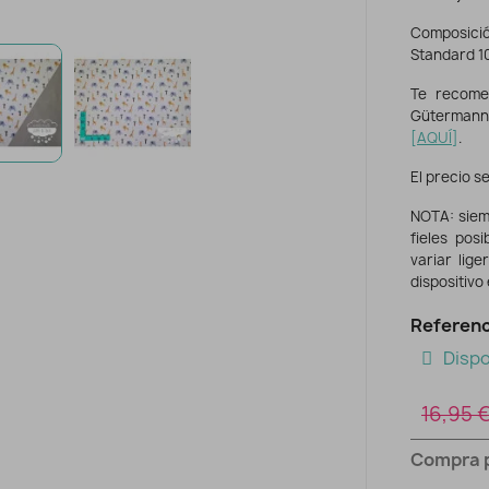
Composició
Standard 1
Te recome
Gütermann
[
AQUÍ
]
.
El precio se
NOTA: siem
fieles pos
variar lig
dispositivo
Referenc
Dispo
16,95 
Compra 