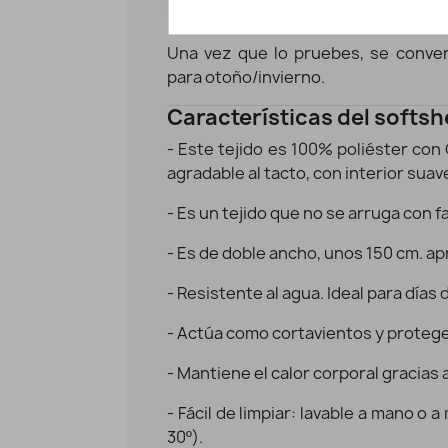
"
softshell
" (
caparazón blando
en cas
Una vez que lo pruebes, se convert
para otoño/invierno.
Características del softsh
- Este tejido es 100% poliéster con
agradable al tacto, con interior sua
- Es un tejido que no se arruga con fa
- Es de doble ancho, unos 150 cm. 
- Resistente
al agua.
Ideal para días d
- Actúa como cortavientos y protege d
- Mantiene el calor corporal gracias a
- Fácil de limpiar: lavable a mano o
30º).