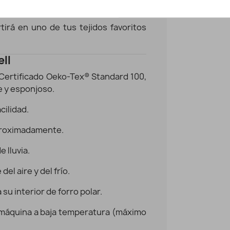
tellano).
irá en uno de tus tejidos favoritos
ell
 Certificado Oeko-Tex® Standard 100,
ve y esponjoso.
cilidad.
aproximadamente.
e lluvia.
el aire y del frío.
 su interior de forro polar.
 a máquina a baja temperatura (máximo