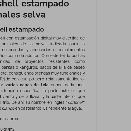
shell estampado
ales selva
ell estampado
ell
con estampación digital muy divertida de
s animales de la selva, indicada para la
n de prendas y accesorios
o complementos
iños como de adultos. Con este tejido podrás
finidad de proyectos resistentes como
 parkas o kanguros, sacos de silla de paseo
 etc. consiguiendo prendas muy funcionales y
 Tejido con cuerpo pero relativamente ligero,
por
varias capas de tela
donde cada una,
 función específica: la parte exterior que
 viento y de la lluvia, y la parte interior que
l frío. De ahí su nombre en inglés "
softshell
"
 blando
en castellano).
Es r
epelente al agua.
 cm. aprox.
10 gr/m2.