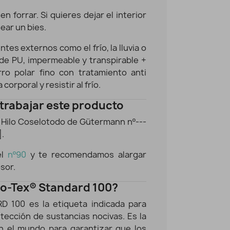
 forrar. Si quieres dejar el interior
ear un bies.
tes externos como el frío, la lluvia o
a de PU, impermeable y transpirable +
rro polar fino con tratamiento anti
corporal y resistir al frío.
 trabajar este producto
Hilo Coselotodo de Gütermann nº---
].
el
nº90
y te recomendamos alargar
sor.
ko-Tex® Standard 100?
D 100 es la etiqueta indicada para
tección de sustancias nocivas. Es la
en el mundo para garantizar que los