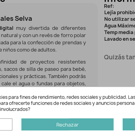
Ref:
Lejía prohib
ales Selva
No utilizar 
Agua Máximo
igital
muy divertida de diferentes
Temp media 
 natural y con un revés de forro polar
Lavado en s
icada para la confección de prendas y
 niños como de adultos.
Quizás tam
finidad de proyectos resistentes
, sacos de silla de paseo para bebé,
ionales y prácticas
. También podrás
cale el agua o fundas para objetos,
r perchado los protegerá del roce. Su
ies para fines de rendimiento, redes sociales y publicidad. Las
una preciosidad para ropa canina.
n para ofrecerte funciones de redes sociales y anuncios persona
involucrados?
do con cuerpo pero relativamente
de tela donde cada una, cumple una
que protege del viento y de la lluvia, y
Rechazar
l frío. De ahí su nombre en inglés