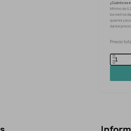
¿Cuánto es e
Mínimo de 0.
los metros d
quieres y la c
dará el preci
Precio tota
es
Inform