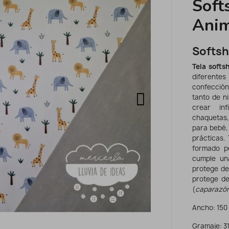
Soft
Anim
Softsh
Tela softsh
diferente
confecció
tanto de n
crear in
chaquetas,
para bebé,
prácticas.
formado 
cumple una
protege del
protege de
(
caparazón
Ancho: 150
Gramaje: 3