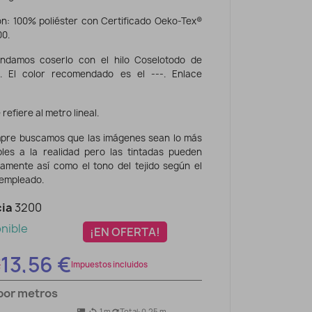
n: 100% poliéster con Certificado Oeko-Tex®
00.
ndamos coserlo con el hilo Coselotodo de
. El color recomendado es el ---. Enlace
 refiere al metro lineal.
pre buscamos que las imágenes sean lo más
ibles a la realidad pero las tintadas pueden
eramente así como el tono del tejido según el
 empleado.
ia
3200
nible
¡EN OFERTA!
13,56 €
€
Impuestos incluidos
por metros
1
m
Total:
0.25
m