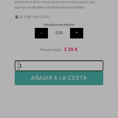
Mínimo de 0.25 m. Introduce los metros de producto que
quieres y la calculadora te dará el precio estimado.
1
m
Total:
0.25
m
dns
sync
Introduce los metros
-
+
3.39 €
Precio total :
AÑADIR A LA CESTA