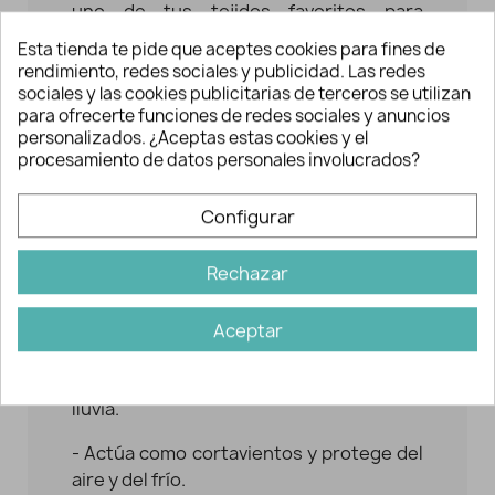
uno de tus tejidos favoritos para
otoño/invierno.
Esta tienda te pide que aceptes cookies para fines de
rendimiento, redes sociales y publicidad. Las redes
Características del softshell
sociales y las cookies publicitarias de terceros se utilizan
para ofrecerte funciones de redes sociales y anuncios
- Este tejido es 100% poliéster con
personalizados. ¿Aceptas estas cookies y el
Certificado Oeko-Tex® Standard 100,
procesamiento de datos personales involucrados?
agradable al tacto, con interior suave y
esponjoso.
Configurar
- Es un tejido que no se arruga con
facilidad.
Rechazar
- Es de doble ancho, unos 150 cm.
Aceptar
aproximadamente.
- Resistente
al agua.
Ideal para días de
lluvia.
- Actúa como cortavientos y protege del
aire y del frío.