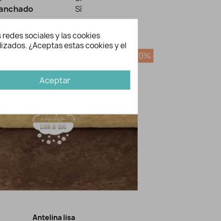
lanchado
Sí
 redes sociales y las cookies
bién te gusten...
lizados. ¿Aceptas estas cookies y el
-20%
Aceptar
Antelina lisa
Vista rápida