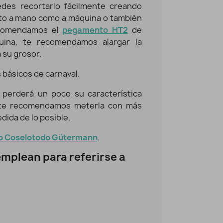
edes recortarlo fácilmente creando
6,95 €
5,56 €
nto a mano como a máquina o también
ecomendamos el
pegamento HT2
de
uina, te recomendamos alargar la
 su grosor.
s básicos de carnaval.
o perderá un poco su característica
o te recomendamos meterla con más
dida de lo posible.
lo Coselotodo Gütermann
.
mplean para referirse a