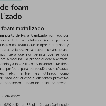
 de foam
lizado
e foam metalizado
oam punto de lycra foamizado
, formado por
punto de lycra metalizado (oro o plata) y
 inglés es "
foam
") que le aporta el grosor y
 característico. En la trasera se añade una
 muy ligera que nos permite que se cosa
nte a máquina. La prenda quedaría armada,
encia y a la vez flexible y moldeable. No tiene
ulta perfecto para confección de disfraces,
ades, etc. También es utilizado como
dor, para dar cuerpo a diferentes proyectos
s, neceseres, fundas de tablet, patchwork,
 150 cm. aprox.
n: 92% poliéster, 8% elastán, con Certificado