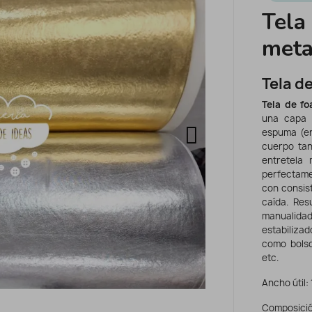
Tela
meta
Tela d
Tela de f
una capa 
espuma (en
cuerpo tan
entretela
perfectame
con consist
caída. Res
manualid
estabiliza
como bolso
etc.
Ancho útil:
Composició