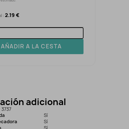
o estimado.
2.19 €
l :
AÑADIR A LA CESTA
ación adicional
3737
ida
Sí
secadora
Sí
o
Sí