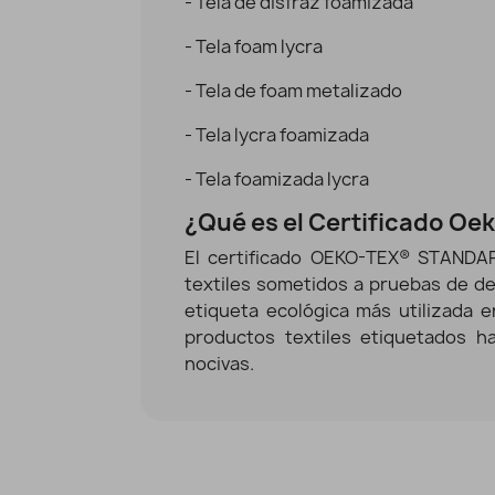
- Tela de disfraz foamizada
- Tela foam lycra
- Tela de foam metalizado
- Tela lycra foamizada
- Tela foamizada lycra
¿Qué es el Certificado Oe
El certificado OEKO-TEX® STANDAR
textiles sometidos a pruebas de de
etiqueta ecológica más utilizada 
productos textiles etiquetados h
nocivas.