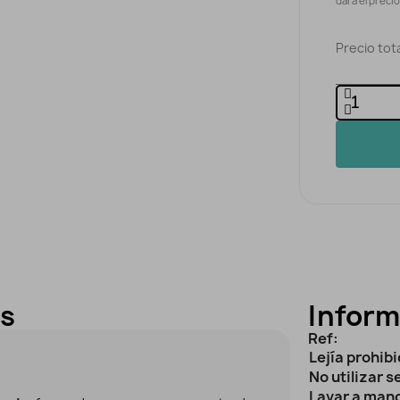
dará el preci
Precio tota
es
Inform
Ref:
Lejía prohib
No utilizar 
Lavar a man