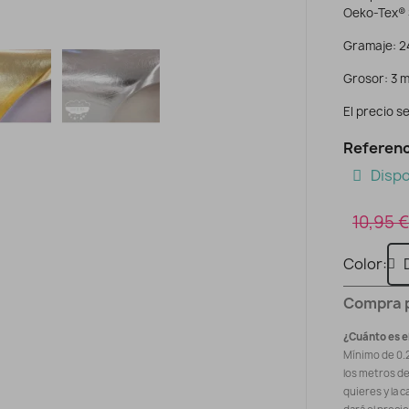
Oeko-Tex® 
Gramaje: 2
Grosor: 3 m
El precio se
Referenc
Dispo
10,95 €
Color
Compra 
¿Cuánto es e
Mínimo de 0.
los metros d
quieres y la c