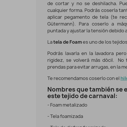
de cortar y no se deshilacha. Pu
2,50 €
2,00 €
cualquier forma. Podrás coserla ta
aplicar pegamento de tela (te r
Gütermann). Para coserlo a máq
puntada y ajustar la tensión debido a
La
tela de Foam
es uno de los tejido
Podrás lavarla en la lavadora per
rigidez, se volverá más dócil. N
prendas para evitar arrugas, en la me
Te recomendamos coserlo con el
hi
Nombres que también se e
este tejido de carnaval:
- Foam metalizado
- Tela foamizada