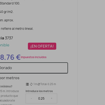
Standard 100.
40 gr/m2.
m. aprox.
 refiere al metro lineal.
ia
3737
nible
¡EN OFERTA!
8,76 €
Impuestos incluidos
por metros
1
m
Total:
0.25
m
dns
sync
l mínimo?
25 m. Introduce
Introduce los metros
e producto que
-
+
alculadora te