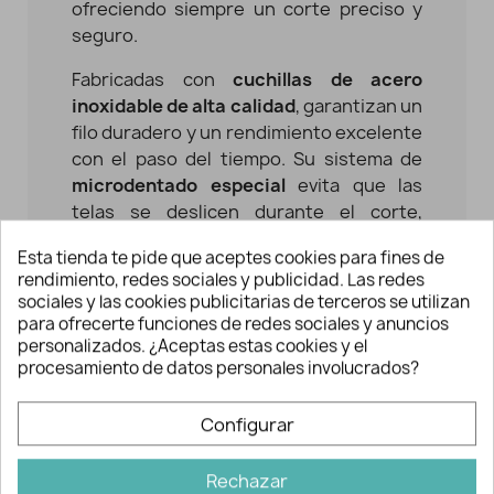
ofreciendo siempre un corte preciso y
seguro.
Fabricadas con
cuchillas de acero
inoxidable de alta calidad
, garantizan un
filo duradero y un rendimiento excelente
con el paso del tiempo. Su sistema de
microdentado especial
evita que las
telas se deslicen durante el corte,
facilitando el trabajo con tejidos
Esta tienda te pide que aceptes cookies para fines de
delicados como la seda o materiales
rendimiento, redes sociales y publicidad. Las redes
sintéticos, así como con telas más
sociales y las cookies publicitarias de terceros se utilizan
habituales. El resultado es un corte
para ofrecerte funciones de redes sociales y anuncios
limpio y estable, sin aplastar ni deformar
personalizados. ¿Aceptas estas cookies y el
procesamiento de datos personales involucrados?
el tejido.
Con una longitud de
21 cm
, estas
tijeras
Configurar
para tela
permiten realizar cortes largos
con mayor control, algo especialmente
Rechazar
práctico en costura y patchwork. Son