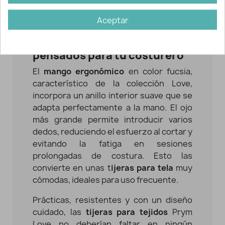
unas tijeras fiables que ayudan a trabajar
Aceptar
con mayor precisión y tranquilidad.
Comodidad y diseño
pensados para tu costurero
El
mango ergonómico
en color fucsia,
característico de la colección Love,
incorpora un anillo interior suave que se
adapta perfectamente a la mano. El ojo
más grande permite introducir varios
dedos, reduciendo el esfuerzo al cortar y
evitando la fatiga en sesiones
prolongadas de costura. Esto las
convierte en unas t
ijeras para tela
muy
cómodas, ideales para uso frecuente.
Prácticas, resistentes y con un diseño
cuidado, las
tijeras para tejidos
Prym
Love no deberían faltar en ningún