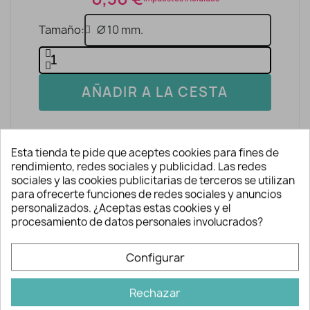
Tamaño
AÑADIR A LA CESTA
Esta tienda te pide que aceptes cookies para fines de
rendimiento, redes sociales y publicidad. Las redes
sociales y las cookies publicitarias de terceros se utilizan
para ofrecerte funciones de redes sociales y anuncios
personalizados. ¿Aceptas estas cookies y el
Descripción y detalles
procesamiento de datos personales involucrados?
Configurar
Ideal para darle un toque diferente a tus
prendas y creaciones. Quedan geniales
Rechazar
en estilos rockeros y desenfadados.