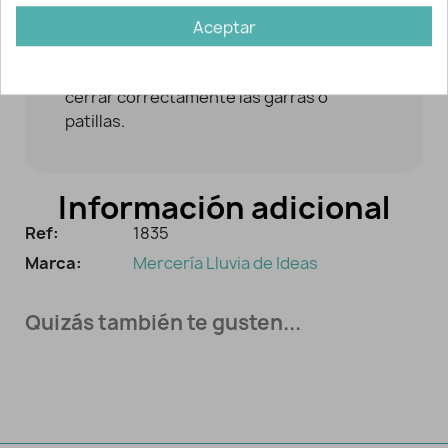
Aceptar
Fáciles de colocar.
Puedes ayudarte de unas tenazas para
cerrar correctamente las garras o
patillas.
Información adicional
Ref:
1835
Marca:
Mercería Lluvia de Ideas
Quizás también te gusten...