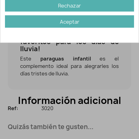
de
La Patrulla Canina
. Apertura manual.
Rechazar
8 varillas. Mango de plástico.
Forma de
seta
.
Aceptar
¡Paraguas transparente de La
Patrulla Canina, sus dibujos
favoritos para los días de
lluvia!
Este
paraguas infantil
es el
complemento ideal para alegrarles los
días tristes de lluvia.
Información adicional
Ref:
3020
Quizás también te gusten...