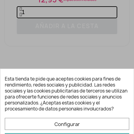
AÑADIR A LA CESTA
Esta tienda te pide que aceptes cookies para fines de
Descripción y detalles
rendimiento, redes sociales y publicidad. Las redes
sociales y las cookies publicitarias de terceros se utilizan
para ofrecerte funciones de redes sociales y anuncios
Paraguas Patrulla Canina
personalizados. ¿Aceptas estas cookies y el
procesamiento de datos personales involucrados?
para niños
Paraguas
Patrulla Canina
transparente
Configurar
de plástico para niños con estampación