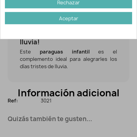
amigos. Apertura manual. 8 varillas.
Rechazar
Mango de plástico.
Aceptar
¡Paraguas transparente de La
Patrulla Canina, sus dibujos
favoritos para los días de
lluvia!
Este
paraguas infantil
es el
complemento ideal para alegrarles los
días tristes de lluvia.
Información adicional
Ref:
3021
Quizás también te gusten...