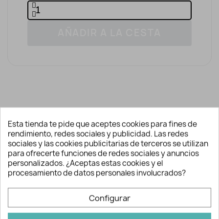
AÑADIR A LA CESTA
Descripción y detalles
Esta tienda te pide que aceptes cookies para fines de
rendimiento, redes sociales y publicidad. Las redes
sociales y las cookies publicitarias de terceros se utilizan
para ofrecerte funciones de redes sociales y anuncios
Paraguas Patrulla Canina
personalizados. ¿Aceptas estas cookies y el
para niños
procesamiento de datos personales involucrados?
Paraguas
Patrulla Canina
transparente
Configurar
de plástico para niños con estampación
de
La Patrulla Canina
y todos sus