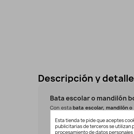
Descripción y detall
Bata escolar o mandilón 
Con esta
bata escolar, mandilón o 
protegerán su ropita en el cole o la
Esta tienda te pide que aceptes cook
botones de colorido alegre, transf
publicitarias de terceros se utiliza
modelo de cuadros.
procesamiento de datos personales 