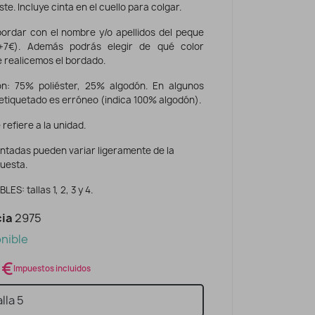
uste. Incluye cinta en el cuello para colgar.
ordar con el nombre y/o apellidos del peque
+7€). Además podrás elegir de qué color
 realicemos el bordado.
n: 75% poliéster, 25% algodón. En algunos
etiquetado es erróneo (indica 100% algodón).
 refiere a la unidad.
intadas pueden variar ligeramente de la
uesta.
ES: tallas 1, 2, 3 y 4.
ia
2975
nible
 €
Impuestos incluidos