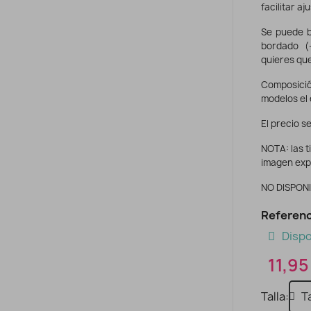
facilitar aj
Se puede b
bordado (
quieres que
Composició
modelos el 
El precio se
NOTA: las t
imagen exp
NO DISPONIBL
Referenc
Dispo
11,95
Talla