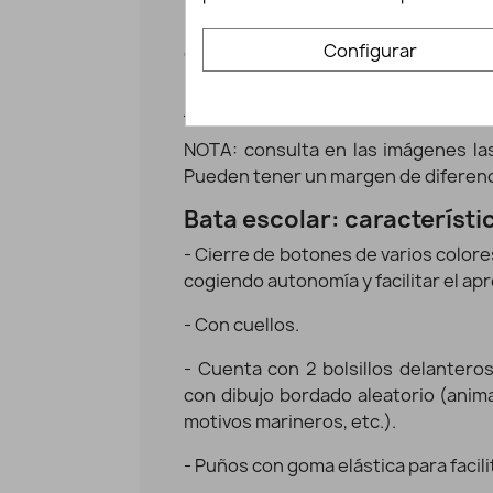
Podrás emplearlos en el jardín de
Configurar
comedores, fiestas infantiles, etc
para que el artista que lleva dent
juegue con plastilinas o arcillas, etc.
NOTA: consulta en las imágenes las
Pueden tener un margen de diferenci
Bata escolar: característi
- Cierre de botones de varios colore
cogiendo autonomía y facilitar el ap
- Con cuellos.
- Cuenta con 2 bolsillos delanteros
con dibujo bordado aleatorio (anima
motivos marineros, etc.).
- Puños con goma elástica para facili