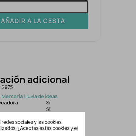
AÑADIR A LA CESTA
ación adicional
2975
Mercería Lluvia de Ideas
secadora
Sí
Sí
planchado
Sí
 redes sociales y las cookies
a 40
Sí
lizados. ¿Aceptas estas cookies y el
eco P
Sí