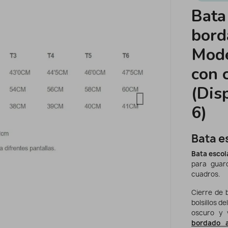
Bata
bord
Mode
con 
(Dis
6)
Bata e
Bata escol
para guar
cuadros.
Cierre de b
bolsillos d
oscuro y 
bordado a