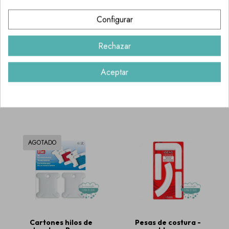
Configurar
Rechazar
Talonera
Hojas acetato
alpargatas (tallas
50x35 cm.
del 35 al 43) -
Aceptar
2,70 €
AGOTADO
TEMPORALMENTE
3,95 €
AGOTADO
Cartones hilos de
Pesas de costura -