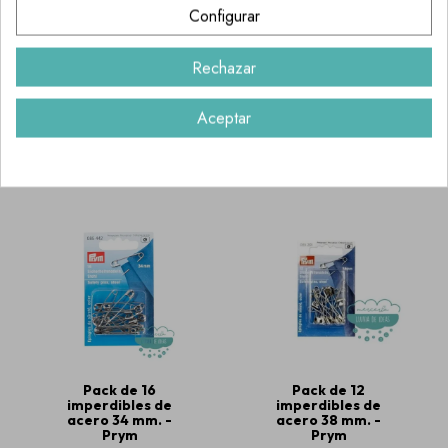
Configurar
Rechazar
Imperdibles
Pack de dos
dorados surtidos -
imperdibles para
Hemline Gold
labores (tamaño
Aceptar
grande)
6,95 €
3,20 €
Pack de 16
Pack de 12
imperdibles de
imperdibles de
acero 34 mm. -
acero 38 mm. -
Prym
Prym