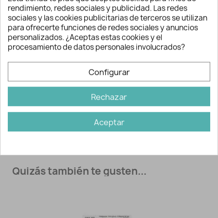
decoración en complementos y
rendimiento, redes sociales y publicidad. Las redes
accesorios como bolsos.
sociales y las cookies publicitarias de terceros se utilizan
para ofrecerte funciones de redes sociales y anuncios
Disponible en plata pavonado. Un detalle
personalizados. ¿Aceptas estas cookies y el
sencillo pero perfecto para dar un toque
procesamiento de datos personales involucrados?
diferente a cualquier look.
Configurar
Fabricado en acero lacado, con cierre
seguro.
Rechazar
Aceptar
Información adicional
Ref:
3510
Quizás también te gusten...