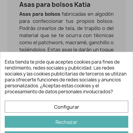
Asas para bolsos Katia
Asas para bolsos
fabricadas en algodón
para confeccionar tus propios bolsos.
Podrás crearlos de tela, de trapillo o del
material que se te ocurra con técnicas
como el patchwork, macramé, ganchillo o
tejiéndolos. Estas asas le darán un toque
original y estiloso a tu labor.
Esta tienda te pide que aceptes cookies para fines de
rendimiento, redes sociales y publicidad. Las redes
Completa tus bolsos hechos a mano con
sociales y las cookies publicitarias de terceros se utilizan
estas prácticas y coloridas
asas de
para ofrecerte funciones de redes sociales y anuncios
algodón
. Fáciles de coser o fijar, estas
personalizados. ¿Aceptas estas cookies y el
resistentes asas de algodón son el
procesamiento de datos personales involucrados?
detalle perfecto para personalizar y dar
un toque profesional a tus
Configurar
complementos handmade. Disponibles
en 5 colores tendencia: amarillo, crudo,
Rechazar
rosa, azul marino y verde agua.