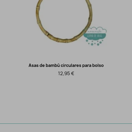
Asas de bambú circulares para bolso
As
Vista rápida
12,95 €