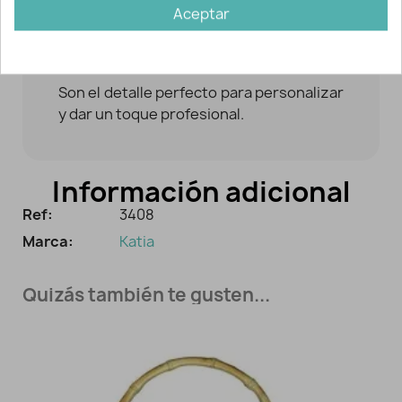
Aceptar
Estas
asas de bolsos
combinan a la
perfección con el diseño
WOW Tote Bag
de Katia.
Son el detalle perfecto para personalizar
y dar un toque profesional.
Información adicional
Ref:
3408
Marca:
Katia
Quizás también te gusten...