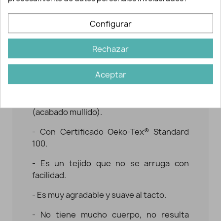
Recuerda que, debido al tamaño del
cuadro, puede que necesites
Configurar
comprar
más cantidad de tela para casar
el cuadro
.
Rechazar
Características del tejido de
cuadros perchado
Aceptar
- Este tejido es 65% poliéster, 35%
algodón, con superficie perchada
(acabado mullido).
- Con Certificado Oeko-Tex® Standard
100.
- Es un tejido que no se arruga con
facilidad.
- Es muy agradable y suave al tacto.
- No tiene mucho cuerpo, no resulta