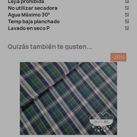
Lejía prohibida
Sí
No utilizar secadora
Sí
Agua Máximo 30º
Sí
Temp baja planchado
Sí
Lavado en seco P
Sí
Quizás también te gusten...
-20%