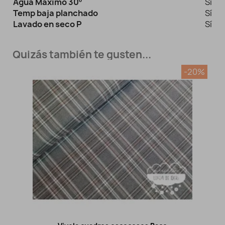
Agua Máximo 30º
Sí
Temp baja planchado
Sí
Lavado en seco P
Sí
Quizás también te gusten...
-20%