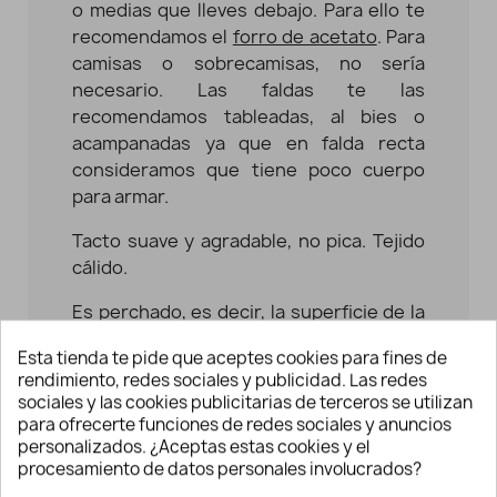
o medias que lleves debajo. Para ello te
recomendamos el
forro de acetato
. Para
camisas o sobrecamisas, no sería
necesario. Las faldas te las
recomendamos tableadas, al bies o
acampanadas ya que en falda recta
consideramos que tiene poco cuerpo
para armar.
Tacto suave y agradable, no pica. Tejido
cálido.
Es perchado, es decir, la superficie de la
tela tiene una capa donde se sacan las
Esta tienda te pide que aceptes cookies para fines de
fibras del tejido y da ese aspecto de
rendimiento, redes sociales y publicidad. Las redes
"pelusa", consiguiendo un acabado más
sociales y las cookies publicitarias de terceros se utilizan
suave y mullido.
para ofrecerte funciones de redes sociales y anuncios
personalizados. ¿Aceptas estas cookies y el
Recuerda que, debido al tamaño del
procesamiento de datos personales involucrados?
cuadro, puede que necesites