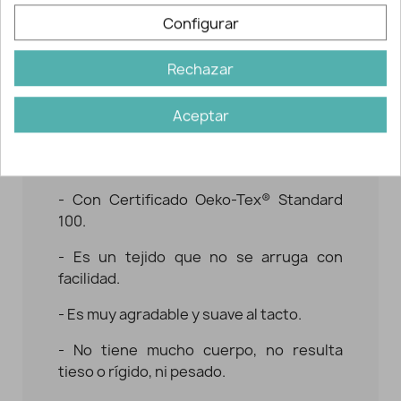
comprar
más cantidad de tela para casar
Configurar
el cuadro
.
Rechazar
Características del tejido de
cuadros perchado
Aceptar
- Este tejido es 65% poliéster, 35%
algodón, con superficie perchada
(acabado mullido).
- Con Certificado Oeko-Tex® Standard
100.
- Es un tejido que no se arruga con
facilidad.
- Es muy agradable y suave al tacto.
- No tiene mucho cuerpo, no resulta
tieso o rígido, ni pesado.