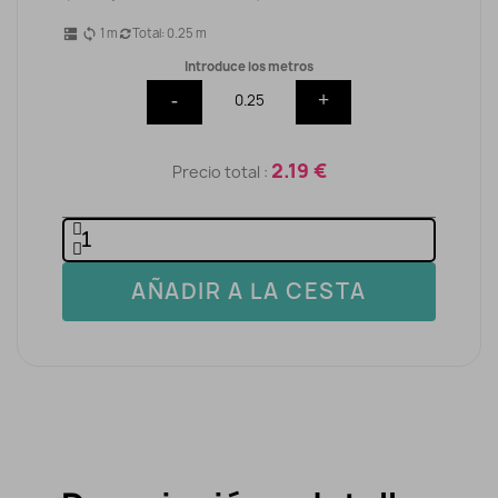
1
m
Total:
0.25
m
dns
sync
Introduce los metros
-
+
2.19 €
Precio total :
AÑADIR A LA CESTA