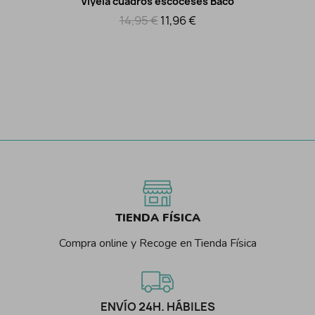
Viyela cuadros escoceses Baco
Vista rápida
14,95 €
11,96 €
TIENDA FÍSICA
Compra online y Recoge en Tienda Física
ENVÍO 24H. HÁBILES