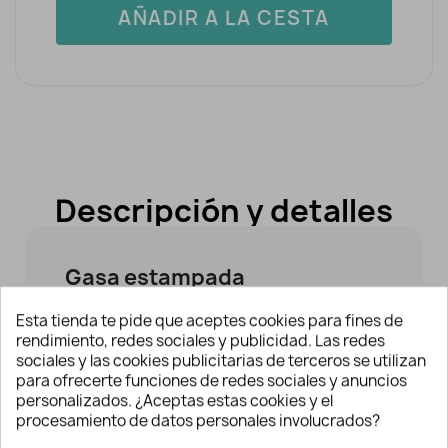
AÑADIR A LA CESTA
Descripción y detalles
Gasa estampada
Gasa estampada Grey
para dar estilo a
Esta tienda te pide que aceptes cookies para fines de
tus diseños. Un estampado floral en
rendimiento, redes sociales y publicidad. Las redes
tonos grises y negros sobre un fondo
sociales y las cookies publicitarias de terceros se utilizan
para ofrecerte funciones de redes sociales y anuncios
blanco roto. Muy buena caída. Indicado
personalizados. ¿Aceptas estas cookies y el
para la confección de prendas para
procesamiento de datos personales involucrados?
adultos. Podrás crear camisas, vestidos