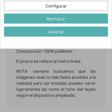
camiseros o con cortes, sobrecamisas,
Configurar
pantalones palazzo o faldas,
consiguiendo prendas fluidas, con muy
Rechazar
buena caída y movimiento. Se
recomienda forrar la prenda si deseas
evitar transparencias.
Aceptar
Ancho: 150 cm. aprox.
Composición: 100% poliéster.
El precio se refiere al metro lineal.
NOTA: siempre buscamos que las
imágenes sean lo más fieles posibles a la
realidad pero las tintadas pueden variar
ligeramente así como el tono del tejido
según el dispositivo empleado.