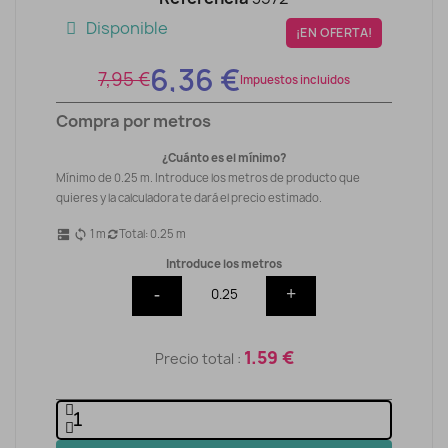
Disponible
¡EN OFERTA!
6,36 €
7,95 €
Impuestos incluidos
Compra por metros
¿Cuánto es el mínimo?
Mínimo de 0.25 m. Introduce los metros de producto que
quieres y la calculadora te dará el precio estimado.
1
m
Total:
0.25
m
dns
sync
Introduce los metros
-
+
1.59 €
Precio total :