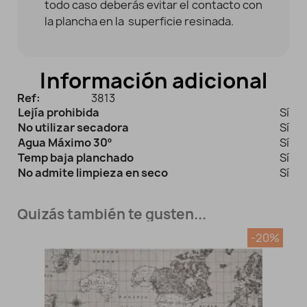
todo caso deberás evitar el contacto con
la plancha en la superficie resinada.
Información adicional
Ref:
3813
Lejía prohibida
Sí
No utilizar secadora
Sí
Agua Máximo 30º
Sí
Temp baja planchado
Sí
No admite limpieza en seco
Sí
Quizás también te gusten...
-20%