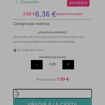
Disponible
¡EN OFERTA!
6,36 €
7,95 €
Impuestos incluidos
Compra por metros
¿Cuánto es el mínimo?
Mínimo de 0.25 m. Introduce los metros de producto que
quieres y la calculadora te dará el precio estimado.
1
m
Total:
0.25
m
dns
sync
Introduce los metros
-
+
1.59 €
Precio total :
AÑADIR A LA CESTA