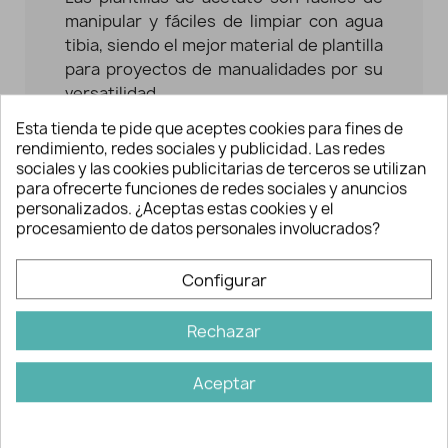
manipular y fáciles de limpiar con agua
tibia, siendo el mejor material de plantilla
para proyectos de manualidades por su
versatilidad.
Esta tienda te pide que aceptes cookies para fines de
Para crear tus propias
plantillas de
rendimiento, redes sociales y publicidad. Las redes
acetato
debes dibujar tus diseños o
sociales y las cookies publicitarias de terceros se utilizan
patrones preferentemente con un
para ofrecerte funciones de redes sociales y anuncios
rotulador permanente y recortarlos. Así
personalizados. ¿Aceptas estas cookies y el
podrás transferirlo al tejido o superficie
procesamiento de datos personales involucrados?
de forma rápida y eficaz.
Configurar
Material: plástico (acetato).
Rechazar
Medida: 50x35 cm.
Color: semitransparente.
Aceptar
Se pueden cortar con cúter, escalpelo,
tijeras, troqueladores, etc. con la forma