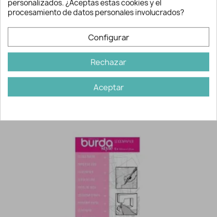
personalizados. ¿Aceptas estas cookies y el
interior.
procesamiento de datos personales involucrados?
Configurar
Información adicional
Ref:
1128
Rechazar
Marca:
Mercería Lluvia de Ideas
Aceptar
Quizás también te gusten...