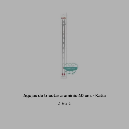
Agujas de tricotar aluminio 40 cm. - Katia
Vista rápida
3,95 €