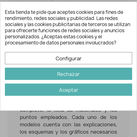
Revista Crochet 2024
: si eres amante
Esta tienda te pide que aceptes cookies para fines de
del
ganchillo
, esta edición de Katia te
rendimiento, redes sociales y publicidad. Las redes
enamorará. Cada modelo se acompaña
sociales y las cookies publicitarias de terceros se utilizan
para ofrecerte funciones de redes sociales y anuncios
de sus instrucciones paso a paso.
personalizados. ¿Aceptas estas cookies y el
Dispone de modelos tanto para
procesamiento de datos personales involucrados?
principiantes como para niveles más
avanzados en el crochet. Incluye
Configurar
patrones de
Granny Squares
("cuadrado
de la abuelita"), uno de los protagonistas
Rechazar
en todas las colecciones de ropa y
complementos en esta temporada.
Aceptar
Todos los modelos están indicados para
primavera/verano
e incluyen el patrón
completo, la lista de materiales y los
puntos empleados. Cada uno de los
modelos cuenta con las explicaciones,
los esquemas y los gráficos necesarios