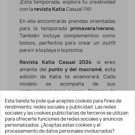
¡Esta temporada, explora tu creatividad
con la
revista Katia
Casual 116!
En ella encontrarás prendas orientadas
para la temporada
primavera/verano
.
También incluye complementos como
bolsos, perfectos para crear un
outfit
para ir a la playa o la piscina.
Revista Katia Casual 2024
: si eres
amante del
punto y del macramé
, esta
edición de Katia te enamorará. Cada
modelo se acompaña de sus
instrucciones paso a paso. Dispone de
modelos tanto para principiantes como
Esta tienda te pide que aceptes cookies para fines de
para niveles más avanzados.
rendimiento, redes sociales y publicidad. Las redes
sociales y las cookies publicitarias de terceros se utilizan
Crea un estilo fresco y veraniego con
para ofrecerte funciones de redes sociales y anuncios
estos modelos donde destacan sus
personalizados. ¿Aceptas estas cookies y el
procesamiento de datos personales involucrados?
patrones a rayas, una gran variedad de