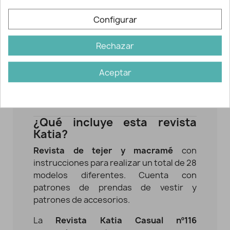
texturas o diferentes puntos calados.
Configurar
Todos los modelos están indicados para
primavera/verano
e incluyen el patrón
Rechazar
completo, la lista de materiales y los
puntos empleados. Cada uno de los
Aceptar
modelos cuenta con las explicaciones,
los esquemas y los gráficos necesarios
para tejer las prendas y complementos.
¿Qué incluye esta revista
Katia?
Revista de tejer y macramé
con
instrucciones para realizar un total de 28
modelos diferentes. Cuenta con
patrones de prendas de vestir y
patrones de accesorios.
La
Revista Katia Casual
nº116