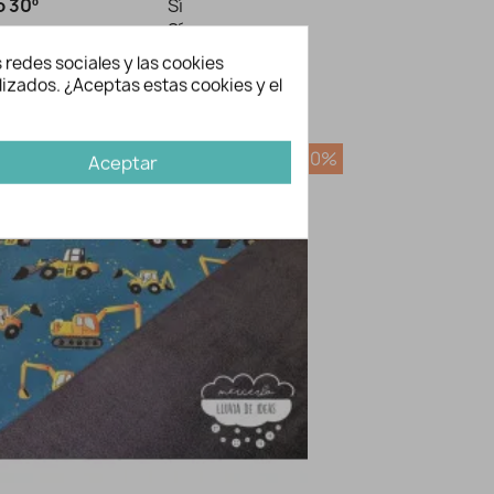
 30º
Sí
Sí
mpieza en seco
Sí
 redes sociales y las cookies
lizados. ¿Aceptas estas cookies y el
bién te gusten...
-20%
Aceptar