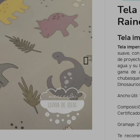
Tela
Rain
Tela i
Tela impe
suave, con
de proyecto
agua y su 
gama de a
chubasque
Dinosaurios
Ancho útil:
Composició
Certificad
Gramaje: 2
Te recome