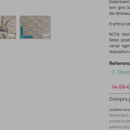
Gütermann.
son: gris (
del dinosaur
El precio se
NOTA: siem
fieles pos
variar lig
dispositivo
Referenc
Dispo
14,95 €
Compra 
¿Cuánto es e
Mínimo de 0.
los metros d
quieres y la c