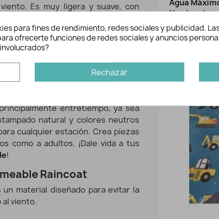
Agua Máximo
viento. Es muy ligera y suave, con
No planchar
le Raincoat
puede emplearse en
No admite li
ies para fines de rendimiento, redes sociales y publicidad. Las
ersatilidad. Su resistencia al agua y
n para ofrecerte funciones de redes sociales y anuncios persona
 una amplia gama de aplicaciones de
involucrados?
Quizás tam
r prendas impermeables y divertidas.
, es perfecta para chaquetas,
-20%
Rechazar
hos, bolsos, mochilas o neceseres,
principalmente entretiempo, ya sea
estampado natural y colores neutros
ara cualquier estación. Crea piezas
os como a adultos. ¡Dale vida a tus
le
!
rmeable Raincoat
 un material diseñado para evitar la
al viento.