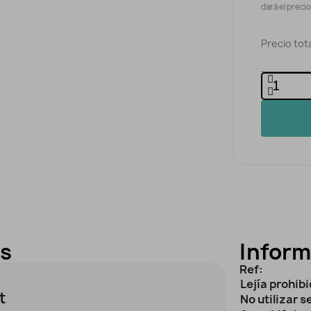
dará el preci
Precio tota
es
Inform
Ref:
Lejía prohib
t
No utilizar 