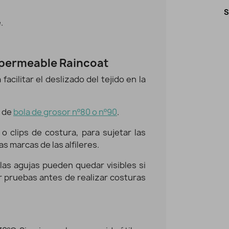
Softshell estampado Dinosaurios Roar!
S
Vista rápida
.
16,95 €
13,56 €
permeable Raincoat
facilitar el deslizado del tejido en la
 de
bola de grosor nº80 o nº90
.
 o clips de costura, para sujetar las
as marcas de las alfileres.
las agujas pueden quedar visibles si
r pruebas antes de realizar costuras