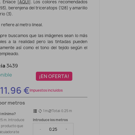
 Enlace [
AQUÍ
]. Los colores recomendados
493), berenjena del triceratops (128) y amarillo
io (3).
 refiere al metro lineal.
pre buscamos que las imágenes sean lo más
ibles a la realidad pero las tintadas pueden
eramente así como el tono del tejido según el
 empleado.
ia
3439
nible
¡EN OFERTA!
11,96 €
Impuestos incluidos
por metros
1
m
Total:
0.25
m
dns
sync
l mínimo?
25 m. Introduce
Introduce los metros
e producto que
-
+
alculadora te