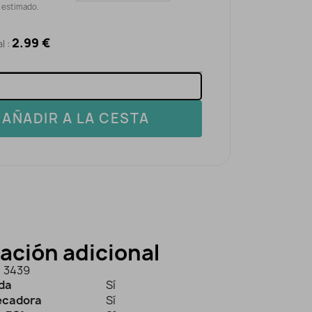
o estimado.
2.99 €
l :
AÑADIR A LA CESTA
ación adicional
3439
ida
Sí
secadora
Sí