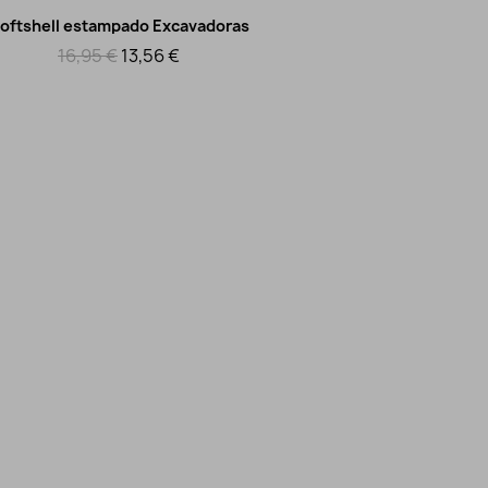
oftshell estampado Excavadoras
Tela
Vista rápida
16,95 €
13,56 €